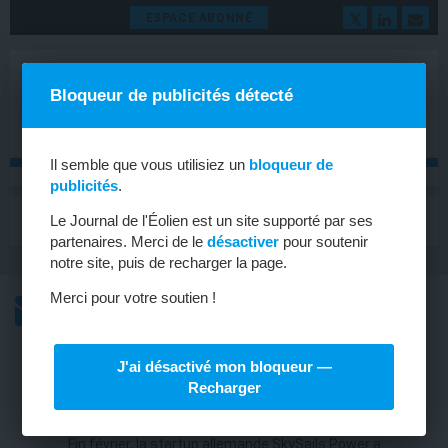
ESPACE ABONNÉ
Bloqueur de publicités détecté
Il semble que vous utilisiez un
bloqueur de
publicités
.
MENU
Le Journal de l'Éolien est un site supporté par ses
Toggle
navigat
partenaires. Merci de le
désactiver
pour soutenir
notre site, puis de recharger la page.
Merci pour votre soutien !
L’ACTU
L’ACTU HEBDOMADAIRE DE L’ÉOLIEN
J'ai désactivé mon bloqueur —
AILE VOLANTE
Recharger
Cerf-volant vers l’Asie
Fin février, la startup allemande SkySails Power a