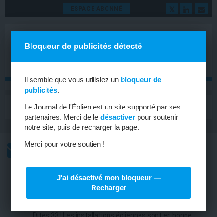
ESPACE ABONNÉ
Bloqueur de publicités détecté
Il semble que vous utilisiez un
bloqueur de
publicités
.
MENU
Le Journal de l'Éolien est un site supporté par ses
Toggle
navigat
partenaires. Merci de le
désactiver
pour soutenir
notre site, puis de recharger la page.
Merci pour votre soutien !
L’ACTU
L’ACTU HEBDOMADAIRE DE L’ÉOLIEN
J'ai désactivé mon bloqueur —
FRANCE
Recharger
Un 33e parc pour la CNR
Dites 33 ! Les installations éoliennes sont en bonne