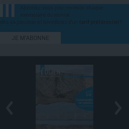
Abonnez-vous pour recevoir chaque
exemplaire du journal
dès sa parution et bénéficiez d’un
tarif préférentiel !
JE M'ABONNE