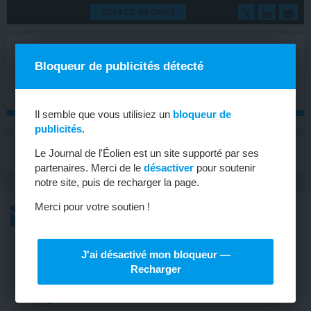
ESPACE ABONNÉ
Bloqueur de publicités détecté
Il semble que vous utilisiez un
bloqueur de
publicités
.
MENU
Le Journal de l'Éolien est un site supporté par ses
Toggle
navigat
partenaires. Merci de le
désactiver
pour soutenir
notre site, puis de recharger la page.
Merci pour votre soutien !
L’ACTU
L’ACTU HEBDOMADAIRE DE L’ÉOLIEN
J'ai désactivé mon bloqueur —
ÉOLIEN
Recharger
Allemagne : enchères négatives pour
l’offshore