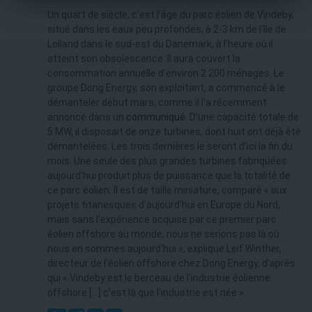
Un quart de siècle, c’est l’âge du parc éolien de Vindeby,
situé dans les eaux peu profondes, à 2-3 km de l'île de
Lolland dans le sud-est du Danemark, à l’heure où il
atteint son obsolescence. Il aura couvert la
consommation annuelle d'environ 2 200 ménages. Le
groupe Dong Energy, son exploitant, a commencé à le
démanteler début mars, comme il l’a récemment
annoncé dans un
communiqué
. D'une capacité totale de
5 MW, il disposait de onze turbines, dont huit ont déjà été
démantelées. Les trois dernières le seront d’ici la fin du
mois. Une seule des plus grandes turbines fabriquées
aujourd'hui produit plus de puissance que la totalité de
ce parc éolien. Il est de taille miniature, comparé « aux
projets titanesques d’aujourd’hui en Europe du Nord,
mais sans l'expérience acquise par ce premier parc
éolien offshore au monde, nous ne serions pas là où
nous en sommes aujourd'hui », explique Leif Winther,
directeur de l'éolien offshore chez Dong Energy, d’après
qui « Vindeby est le berceau de l'industrie éolienne
offshore […] c'est là que l'industrie est née ».