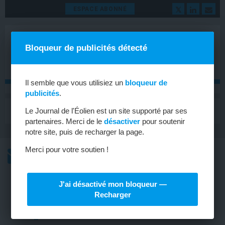
ESPACE ABONNÉ
Bloqueur de publicités détecté
Il semble que vous utilisiez un
bloqueur de
publicités
.
MENU
Le Journal de l'Éolien est un site supporté par ses
Toggle
navigat
partenaires. Merci de le
désactiver
pour soutenir
notre site, puis de recharger la page.
Merci pour votre soutien !
L’ACTU
L’ACTU HEBDOMADAIRE DE L’ÉOLIEN
J'ai désactivé mon bloqueur —
DANEMARK
Recharger
Le tout premier parc offshore tire sa
révérence