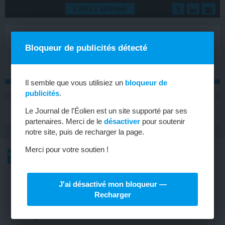
ESPACE ABONNÉ
Bloqueur de publicités détecté
Il semble que vous utilisiez un
bloqueur de
publicités
.
MENU
Le Journal de l'Éolien est un site supporté par ses
Toggle
navigat
partenaires. Merci de le
désactiver
pour soutenir
notre site, puis de recharger la page.
Merci pour votre soutien !
L’ACTU
L’ACTU HEBDOMADAIRE DE L’ÉOLIEN
J'ai désactivé mon bloqueur —
ÉOLIEN TERRESTRE
Recharger
Un nouveau parc éolien dans les
Vosges