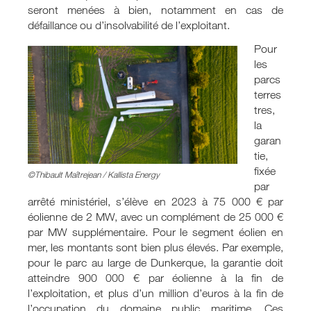
seront menées à bien, notamment en cas de
défaillance ou d’insolvabilité de l’exploitant.
Pour
les
parcs
terres
tres,
la
garan
tie,
fixée
©Thibault Maîtrejean / Kallista Energy
par
arrêté ministériel, s’élève en 2023 à 75 000 € par
éolienne de 2 MW, avec un complément de 25 000 €
par MW supplémentaire. Pour le segment éolien en
mer, les montants sont bien plus élevés. Par exemple,
pour le parc au large de Dunkerque, la garantie doit
atteindre 900 000 € par éolienne à la fin de
l’exploitation, et plus d’un million d’euros à la fin de
l’occupation du domaine public maritime. Ces