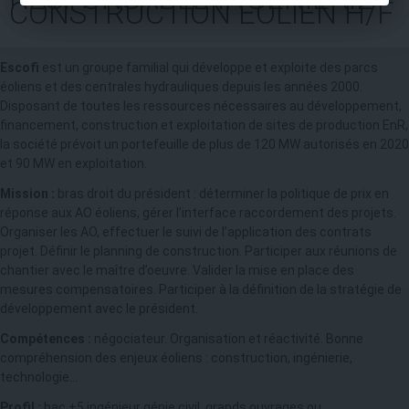
CONSTRUCTION ÉOLIEN H/F
Escofi
est un groupe familial qui développe et exploite des parcs
éoliens et des centrales hydrauliques depuis les années 2000.
Disposant de toutes les ressources nécessaires au développement,
financement, construction et exploitation de sites de production EnR,
la société prévoit un portefeuille de plus de 120 MW autorisés en 2020
et 90 MW en exploitation.
Mission :
bras droit du président : déterminer la politique de prix en
réponse aux AO éoliens, gérer l’interface raccordement des projets.
Organiser les AO, effectuer le suivi de l’application des contrats
projet. Définir le planning de construction. Participer aux réunions de
chantier avec le maître d’oeuvre. Valider la mise en place des
mesures compensatoires. Participer à la définition de la stratégie de
développement avec le président.
Compétences :
négociateur. Organisation et réactivité. Bonne
compréhension des enjeux éoliens : construction, ingénierie,
technologie…
Profil :
bac +5 ingénieur génie civil, grands ouvrages ou