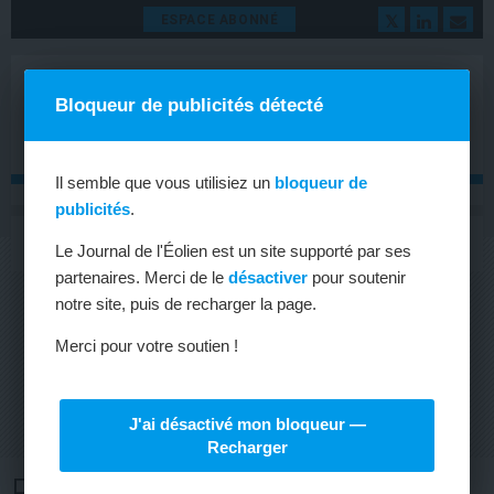
ESPACE ABONNÉ
Bloqueur de publicités détecté
Il semble que vous utilisiez un
bloqueur de
publicités
.
MENU
Toggle
Le Journal de l'Éolien est un site supporté par ses
navigat
partenaires. Merci de le
désactiver
pour soutenir
notre site, puis de recharger la page.
Merci pour votre soutien !
J'ai désactivé mon bloqueur —
Recharger
RESPONSABLE INGÉNIERIE