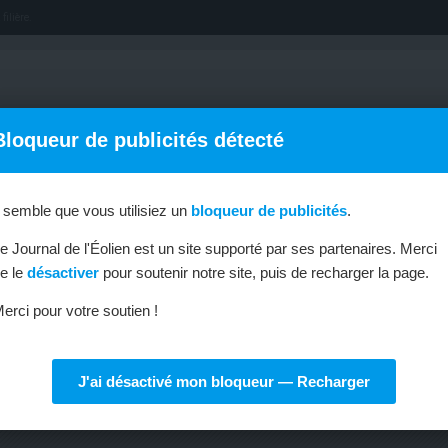
filière.
Bloqueur de publicités détecté
l semble que vous utilisiez un
bloqueur de publicités
.
OFFRES D’EMPLOI
MÉTIERS & FORMATIONS
ABONNEMENT
e Journal de l'Éolien est un site supporté par ses partenaires. Merci
e le
désactiver
pour soutenir notre site, puis de recharger la page.
erci pour votre soutien !
J'ai désactivé mon bloqueur — Recharger