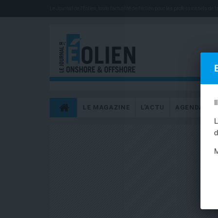
Le Journal de l'Éolien, toute l'actualité de l'éolien pour les professionnels de la 
I
LE MAGAZINE
L’ACTU
AGENDA
L
d
M