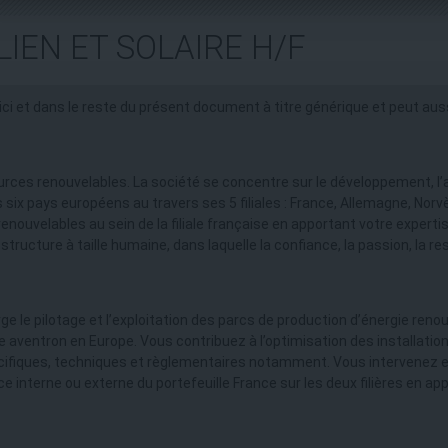
IEN ET SOLAIRE H/F
 ici et dans le reste du présent document à titre générique et peut au
rces renouvelables. La société se concentre sur le développement, l’ac
six pays européens au travers ses 5 filiales : France, Allemagne, Norv
enouvelables au sein de la filiale française en apportant votre exper
tructure à taille humaine, dans laquelle la confiance, la passion, la re
 le pilotage et l’exploitation des parcs de production d’énergie reno
e aventron en Europe. Vous contribuez à l’optimisation des installatio
cifiques, techniques et règlementaires notamment. Vous intervenez en 
ce interne ou externe du portefeuille France sur les deux filières en a