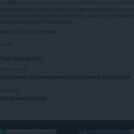
uvelables et souhaitez apporter votre connaissance et votre expéri
pérationnelle d’actifs de production d’énergie renouvelables. Vous
x, vous êtes à l’aise au niveau relationnel et vous savez vous adapter
, une autre langue peut être appréciée.
hauteur de 2 jours par semaine)
profil)
Post navigation
PREVIOUS POST
Directrice·eur du développement photovoltaïque et agrivoltaïsme
NEXT POST
Chef·fe de projet éolien