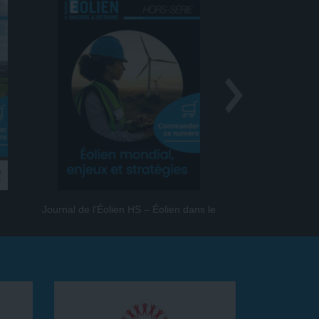
Journal de l’Éolien HS – Éolien dans le
Journal de l
monde