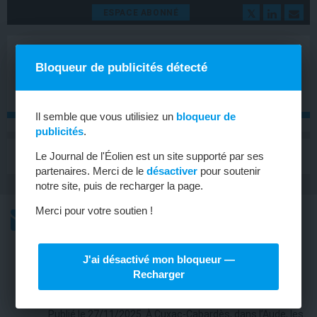
ESPACE ABONNÉ
Bloqueur de publicités détecté
Il semble que vous utilisiez un
bloqueur de
publicités
.
MENU
Le Journal de l'Éolien est un site supporté par ses
Toggle
navigat
partenaires. Merci de le
désactiver
pour soutenir
notre site, puis de recharger la page.
Merci pour votre soutien !
L’ACTU
L’ACTU HEBDOMADAIRE DE L’ÉOLIEN
J'ai désactivé mon bloqueur —
ÉOLIEN
Recharger
Repowering dans l’Aude
Publié le 27/11/2025. À Cuxac-Cabardès, dans l’Aude, les