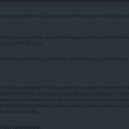
 de l’entreprise et la relation média en lien avec le pôle communicatio
une personne de réseau, autonome, polyvalente et analytique. Être réac
ion énergétique ou sur des projets d’aménagement auprès d’institution
s (type SEM, EPL, etc.).
s humaines et sociales (géographie, urbanisme, etc.) ou Sciences po.
r 2 Affaires publiques à Paris Dauphine. Après plusieurs expériences a
éolienne (FEE) en 2022 en tant que chargé de mission territoires et urba
défense de la filière éolienne afin que cette dernière continue son
développe
cation territoriale, et notamment sur les documents d’urbanisme élaborés par
l
qui
anime mon poste. »
Post navigation