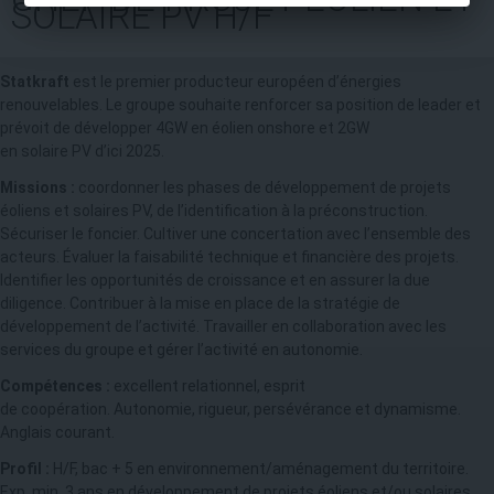
SOLAIRE PV H/F
Statkraft
est le premier producteur européen d’énergies
renouvelables. Le groupe souhaite renforcer sa position de leader et
prévoit de développer 4GW en éolien onshore et 2GW
en solaire PV d’ici 2025.
Missions :
coordonner les phases de développement de projets
éoliens et solaires PV, de l’identification à la préconstruction.
Sécuriser le foncier. Cultiver une concertation avec l’ensemble des
acteurs. Évaluer la faisabilité technique et financière des projets.
Identifier les opportunités de croissance et en assurer la due
diligence. Contribuer à la mise en place de la stratégie de
développement de l’activité. Travailler en collaboration avec les
services du groupe et gérer l’activité en autonomie.
Compétences :
excellent relationnel, esprit
de coopération. Autonomie, rigueur, persévérance et dynamisme.
Anglais courant.
Profil :
H/F, bac + 5 en environnement/aménagement du territoire.
Exp. min. 3 ans en développement de projets éoliens et/ou solaires