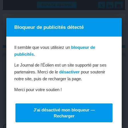
ESPACE ABONNÉ
Bloqueur de publicités détecté
Il semble que vous utilisiez un
bloqueur de
publicités
.
MENU
Toggle
Le Journal de l'Éolien est un site supporté par ses
navigat
partenaires. Merci de le
désactiver
pour soutenir
notre site, puis de recharger la page.
Merci pour votre soutien !
J'ai désactivé mon bloqueur —
Recharger
CHEF DE PROJET ÉOLIEN ET