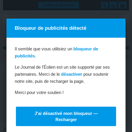
ESPACE ABONNÉ
Bloqueur de publicités détecté
Il semble que vous utilisiez un
bloqueur de
publicités
.
MENU
Toggle
Le Journal de l'Éolien est un site supporté par ses
navigat
partenaires. Merci de le
désactiver
pour soutenir
notre site, puis de recharger la page.
Merci pour votre soutien !
J'ai désactivé mon bloqueur —
Recharger
CHEF DE PROJET ÉOLIEN