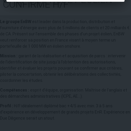
CONFIRMÉ H/F
Le groupe EnBW
est leader dans la production, distribution et
fourniture d’énergie avec plus de 5 millions de clients et 20 milliards €
de CA. Présent sur l’ensemble des phases d’un projet éolien, EnBW
veut renforcer sa position en France visant à moyen terme un
portefeuille de 1 000 MW en éolien onshore.
Mission :
garant de la réalisation et acquisition de parcs : intervenir
de l’identification de site jusqu’à l’obtention des autorisations,
identifier et évaluer les projets pouvant se confirmer aux critères,
piloter la concertation, obtenir les délibérations des collectivités,
coordonner les études.
Compétences :
esprit d’équipe, organisation. Maîtrise de l’anglais et
des démarches administratives (ICPE, AE…).
Profil :
H/F idéalement diplômé bac +4/5 avec min. 3 à 5 ans
d’expérience en développement de grands projets EnR. Expérience en
Due Diligence serait un atout.