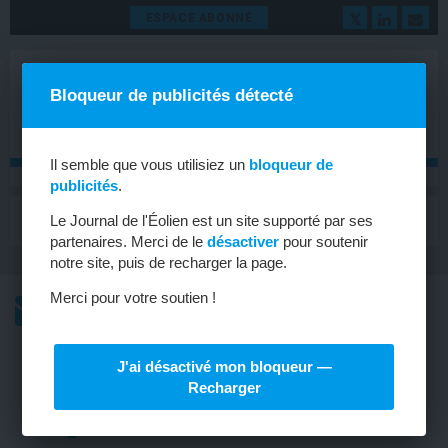
ESPACE ABONNÉ
Bloqueur de publicités détecté
Il semble que vous utilisiez un
bloqueur de
publicités
.
MENU
Le Journal de l'Éolien est un site supporté par ses
Toggle
navigat
partenaires. Merci de le
désactiver
pour soutenir
notre site, puis de recharger la page.
Merci pour votre soutien !
L’ACTU
L’ACTU HEBDOMADAIRE DE L’ÉOLIEN
J'ai désactivé mon bloqueur —
ÉOLIEN EN MER
Recharger
L’éolien en mer ouvre ses portes aux
jeunes en formation