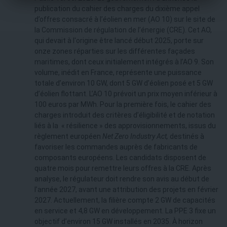
publication du cahier des charges du dixième appel
d’offres consacré à l’éolien en mer (AO 10) sur le site de
la Commission de régulation de l’énergie (CRE). Cet AO,
qui devait à l'origine être lancé début 2025, porte sur
onze zones réparties sur les différentes façades
maritimes, dont ceux initialement intégrés à l’AO 9. Son
volume, inédit en France, représente une puissance
totale d’environ 10 GW, dont 5 GW d’éolien posé et 5 GW
d’éolien flottant. L’AO 10 prévoit un prix moyen inférieur à
100 euros par MWh. Pour la première fois, le cahier des
charges introduit des critères d’éligibilité et de notation
liés à la « résilience » des approvisionnements, issus du
règlement européen
Net Zero Industry Act,
destinés à
favoriser les commandes auprès de fabricants de
composants européens. Les candidats disposent de
quatre mois pour remettre leurs offres à la CRE. Après
analyse, le régulateur doit rendre son avis au début de
l’année 2027, avant une attribution des projets en février
2027. Actuellement, la filière compte 2 GW de capacités
en service et 4,8 GW en développement. La PPE 3 fixe un
objectif d’environ 15 GW installés en 2035. À horizon