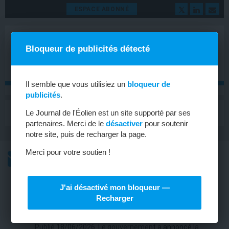
ESPACE ABONNÉ
Bloqueur de publicités détecté
Il semble que vous utilisiez un
bloqueur de
publicités
.
MENU
Le Journal de l'Éolien est un site supporté par ses
Toggle
navigat
partenaires. Merci de le
désactiver
pour soutenir
notre site, puis de recharger la page.
Merci pour votre soutien !
L’ACTU
L’ACTU HEBDOMADAIRE DE L’ÉOLIEN
J'ai désactivé mon bloqueur —
ÉOLIEN EN MER
Recharger
L’AO 10 de 10 GW est enfin lancé !
Publié 18/06/2026. Le gouvernement a
annoncé
la