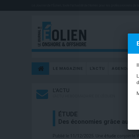
Le Journal de l'Éolien, toute l'actualité de l'éolien pour les professionnels de la 
I
LE MAGAZINE
L’ACTU
AGENDA
L
d
L’ACTU
M
L’ACTU HEBDOMADAIRE DE L’ÉOLIEN
ÉTUDE
Des économies grâce aux re
Publié le 11/12/2025. Une
étude
conjointe W