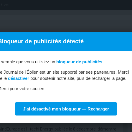
filière.
Bloqueur de publicités détecté
l semble que vous utilisiez un
bloqueur de publicités
.
OFFRES D’EMPLOI
MÉTIERS & FORMATIONS
ABONNEMENT
e Journal de l'Éolien est un site supporté par ses partenaires. Merci
e le
désactiver
pour soutenir notre site, puis de recharger la page.
erci pour votre soutien !
J'ai désactivé mon bloqueur — Recharger
nouvelables
indEurope et Hitachi Energy, publiée le 8 décembre, démontre