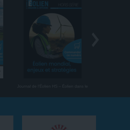
Journal de l’Éolien HS – Éolien dans le
Journal de l
monde