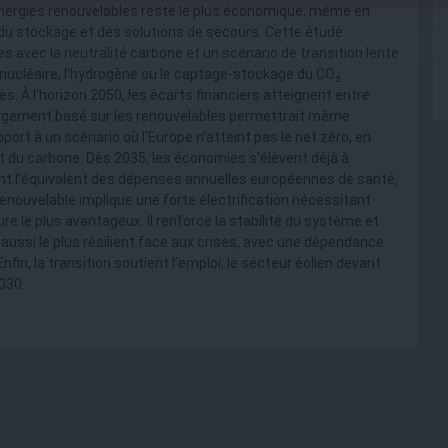
nergies renouvelables reste le plus économique, même en
du stockage et des solutions de secours. Cette étude
 avec la neutralité carbone et un scénario de transition lente.
 nucléaire, l’hydrogène ou le captage-stockage du CO₂
 À l’horizon 2050, les écarts financiers atteignent entre
largement basé sur les renouvelables permettrait même
port à un scénario où l’Europe n’atteint pas le net zéro, en
t du carbone. Dès 2035, les économies s’élèvent déjà à
ent l’équivalent des dépenses annuelles européennes de santé,
 renouvelable implique une forte électrification nécessitant
 le plus avantageux. Il renforce la stabilité du système et
t aussi le plus résilient face aux crises, avec une dépendance
in, la transition soutient l’emploi, le secteur éolien devant
030.