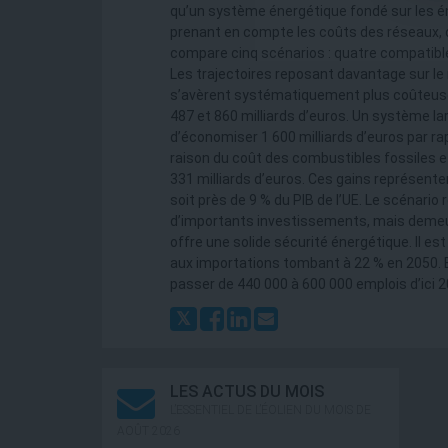
qu’un système énergétique fondé sur les é
prenant en compte les coûts des réseaux, 
compare cinq scénarios : quatre compatibles
Les trajectoires reposant davantage sur le
s’avèrent systématiquement plus coûteuses.
487 et 860 milliards d’euros. Un système 
d’économiser 1 600 milliards d’euros par rap
raison du coût des combustibles fossiles e
331 milliards d’euros. Ces gains représent
soit près de 9 % du PIB de l’UE. Le scénario
d’importants investissements, mais demeure
offre une solide sécurité énergétique. Il es
aux importations tombant à 22 % en 2050. Enf
passer de 440 000 à 600 000 emplois d’ici 2
LES ACTUS DU MOIS
L’ESSENTIEL DE L’ÉOLIEN DU MOIS DE
AOÛT 2026