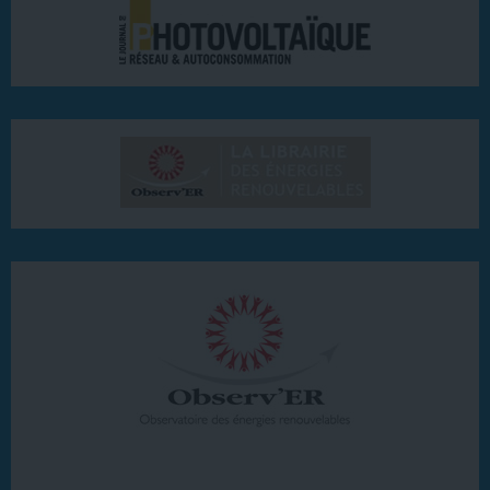
20 ter rue Massue
94300 Vincennes (France)