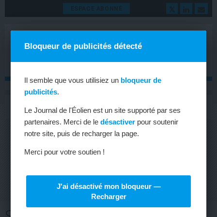
ESPACE ABONNÉ
Bloqueur de publicités détecté
Il semble que vous utilisiez un
bloqueur de
publicités
.
MENU
Toggle
Le Journal de l'Éolien est un site supporté par ses
navigat
partenaires. Merci de le
désactiver
pour soutenir
notre site, puis de recharger la page.
Merci pour votre soutien !
J'ai désactivé mon bloqueur —
Recharger
SOIRÉE POLITIQUE SUR LA