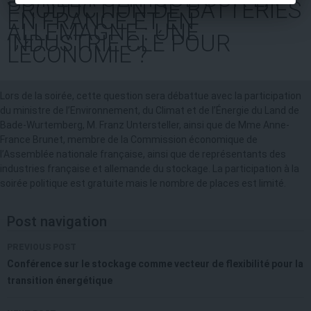
PRODUCTION DE BATTERIES
EN FRANCE ET EN
ALLEMAGNE : UNE
INDUSTRIE CLÉ POUR
L’ÉCONOMIE ?
Lors de la soirée, cette question sera débattue avec la participation
du ministre de l’Environnement, du Climat et de l’Énergie du Land de
Bade-Wurtemberg, M. Franz Untersteller, ainsi que de Mme Anne-
France Brunet, membre de la Commission économique de
l’Assemblée nationale française, ainsi que de représentants des
industries française et allemande du stockage. La participation à la
soirée politique est gratuite mais le nombre de places est limité.
Post navigation
PREVIOUS POST
Conférence sur le stockage comme vecteur de flexibilité pour la
transition énergétique