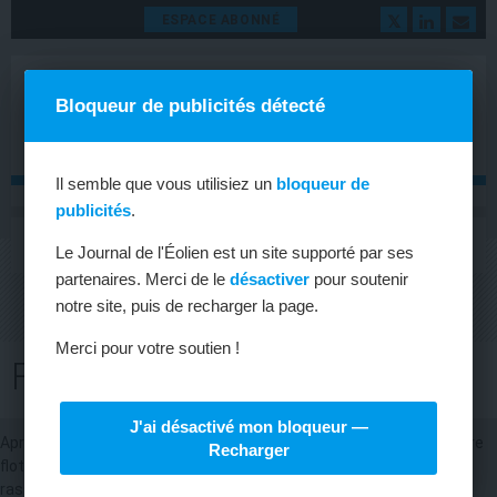
ESPACE ABONNÉ
Bloqueur de publicités détecté
Il semble que vous utilisiez un
bloqueur de
publicités
.
MENU
Toggle
Le Journal de l'Éolien est un site supporté par ses
navigat
partenaires. Merci de le
désactiver
pour soutenir
notre site, puis de recharger la page.
Merci pour votre soutien !
FOWT 2020
J'ai désactivé mon bloqueur —
Après le succès des Rencontres internationales de l’éolien offshore
Recharger
flottant 2019 (Floating offshore wind turbines – Fowt), qui a
rassemblé près de 800 participants de 25 nationalités différentes,