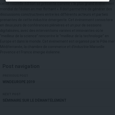
cette nouvelle édition se présente comme « le plus grand événement
mondial de l’éolien en mer flottant ». Il doit permettre de générer des
discussions constructives entre les différents acteurs et parties
prenantes de cette industrie émergente. Cet événement consistera
en deux jours de conférences plénières et un jour de sessions
digitalisées, avec des interventions variées et innovantes où le
“meilleur de la science” rencontre le “meilleur de la technologie” en
Europe et dans le monde. Cet événement est organisé par le Pôle mer
Méditerranée, la chambre de commerce et d’industrie Marseille
Provence et France énergie éolienne.
Post navigation
PREVIOUS POST
WINDEUROPE 2019
NEXT POST
SÉMINAIRE SUR LE DÉMANTÈLEMENT