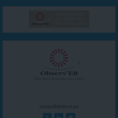
20 ter rue Massue
94300 Vincennes (France)
Tél. : +33 (0)1 44 18 00 80
contact@observ-er.org